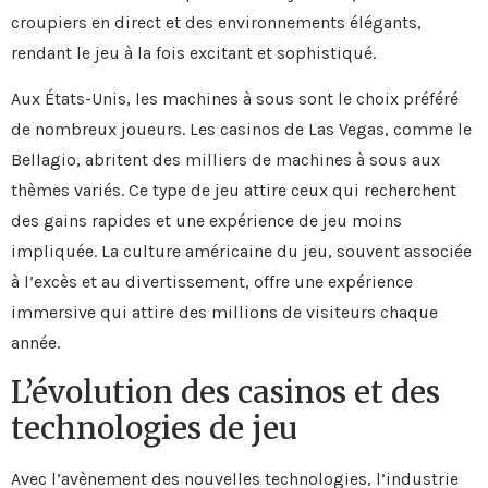
croupiers en direct et des environnements élégants,
rendant le jeu à la fois excitant et sophistiqué.
Aux États-Unis, les machines à sous sont le choix préféré
de nombreux joueurs. Les casinos de Las Vegas, comme le
Bellagio, abritent des milliers de machines à sous aux
thèmes variés. Ce type de jeu attire ceux qui recherchent
des gains rapides et une expérience de jeu moins
impliquée. La culture américaine du jeu, souvent associée
à l’excès et au divertissement, offre une expérience
immersive qui attire des millions de visiteurs chaque
année.
L’évolution des casinos et des
technologies de jeu
Avec l’avènement des nouvelles technologies, l’industrie