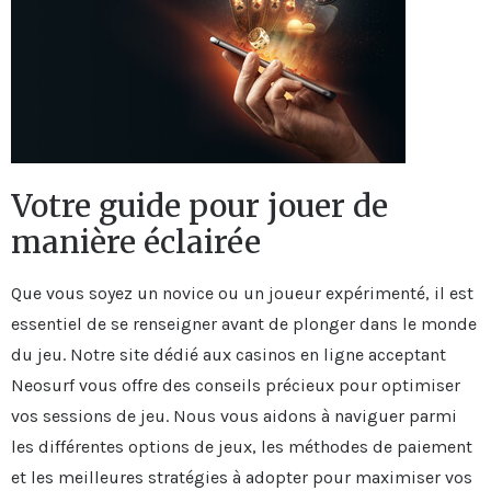
Votre guide pour jouer de
manière éclairée
Que vous soyez un novice ou un joueur expérimenté, il est
essentiel de se renseigner avant de plonger dans le monde
du jeu. Notre site dédié aux casinos en ligne acceptant
Neosurf vous offre des conseils précieux pour optimiser
vos sessions de jeu. Nous vous aidons à naviguer parmi
les différentes options de jeux, les méthodes de paiement
et les meilleures stratégies à adopter pour maximiser vos