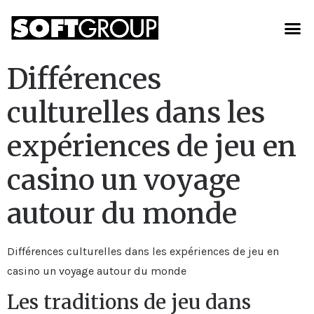
Différences
culturelles dans les
expériences de jeu en
casino un voyage
autour du monde
Différences culturelles dans les expériences de jeu en
casino un voyage autour du monde
Les traditions de jeu dans