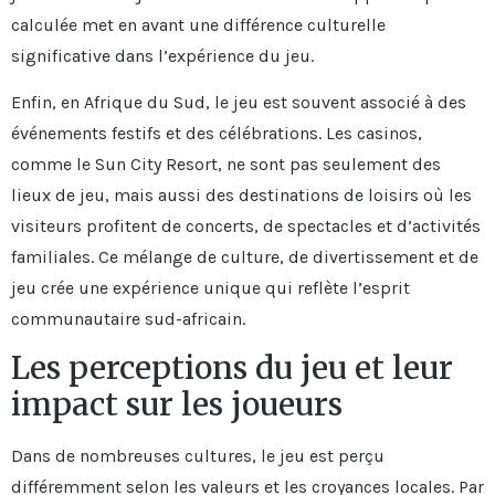
calculée met en avant une différence culturelle
significative dans l’expérience du jeu.
Enfin, en Afrique du Sud, le jeu est souvent associé à des
événements festifs et des célébrations. Les casinos,
comme le Sun City Resort, ne sont pas seulement des
lieux de jeu, mais aussi des destinations de loisirs où les
visiteurs profitent de concerts, de spectacles et d’activités
familiales. Ce mélange de culture, de divertissement et de
jeu crée une expérience unique qui reflète l’esprit
communautaire sud-africain.
Les perceptions du jeu et leur
impact sur les joueurs
Dans de nombreuses cultures, le jeu est perçu
différemment selon les valeurs et les croyances locales. Par